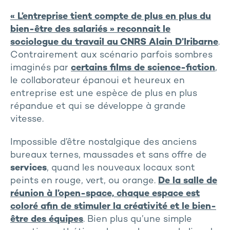
« L’entreprise tient compte de plus en plus du
bien-être des salariés » reconnait le
sociologue du travail au CNRS Alain D’Iribarne
.
Contrairement aux scénario parfois sombres
imaginés par
certains films de science-fiction
,
le collaborateur épanoui et heureux en
entreprise est une espèce de plus en plus
répandue et qui se développe à grande
vitesse.
Impossible d’être nostalgique des anciens
bureaux ternes, maussades et sans offre de
services
, quand les nouveaux locaux sont
peints en rouge, vert, ou orange.
De la salle de
réunion à l’open-space, chaque espace est
coloré afin de stimuler la créativité et le bien-
être des équipes
. Bien plus qu’une simple