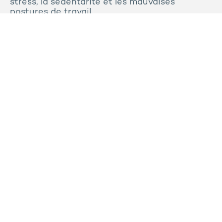
stress, la sédentarité et les mauvaises
postures de travail.
Tous les articles
Contactez-nous
Presse
Plan du site
Mentions légales
Politique de confidentialité et de cookies
Politique de conformité