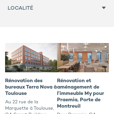
Toutes
LOCALITÉ
A vendre
Activités et industries
En cours
Toutes
Bureaux neufs
Réalisé
Centre-Ouest
Bureaux rénovés
Est
Hôtellerie
Nord / IDF
Logement
Rhône-Alpes / Sud-est
Résidentiel géré
Sud-ouest
Sport et Santé
Rénovation des
Rénovation et
bureaux Terra Nova à
aménagement de
Toulouse
l’immeuble My pour
Praemia, Porte de
Au 22 rue de la
Montreuil
Marquette à Toulouse,