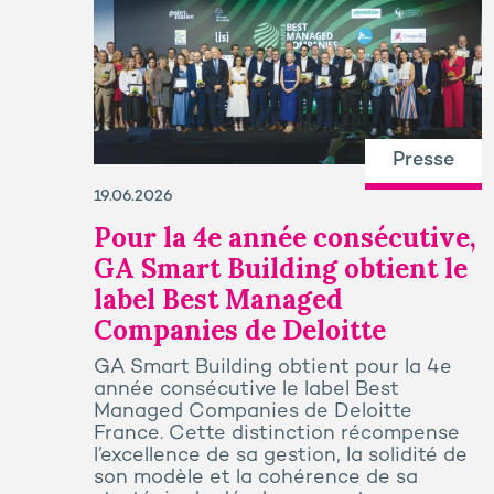
Presse
19.06.2026
Pour la 4e année consécutive,
GA Smart Building obtient le
label Best Managed
Companies de Deloitte
GA Smart Building obtient pour la 4e
année consécutive le label Best
Managed Companies de Deloitte
France. Cette distinction récompense
l’excellence de sa gestion, la solidité de
son modèle et la cohérence de sa