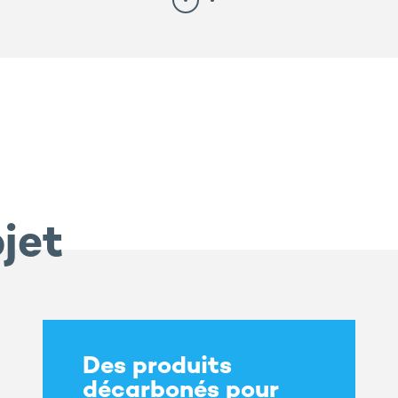
jet
Des produits
décarbonés pour