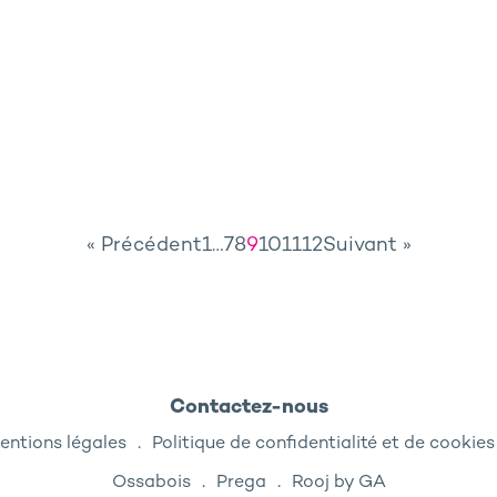
« Précédent
1
…
7
8
9
10
11
12
Suivant »
Contactez-nous
entions légales
Politique de confidentialité et de cookies
Ossabois
Prega
Rooj by GA