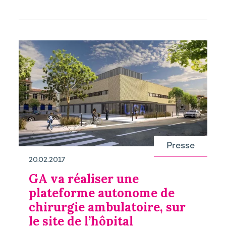
Presse
20.02.2017
GA va réaliser une
plateforme autonome de
chirurgie ambulatoire, sur
le site de l’hôpital