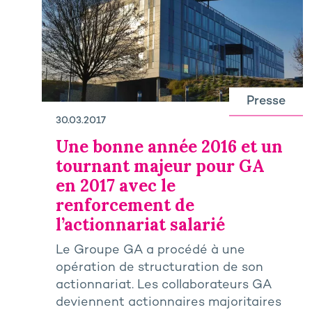
Presse
30.03.2017
Une bonne année 2016 et un
tournant majeur pour GA
en 2017 avec le
renforcement de
l’actionnariat salarié
Le Groupe GA a procédé à une
opération de structuration de son
actionnariat. Les collaborateurs GA
deviennent actionnaires majoritaires