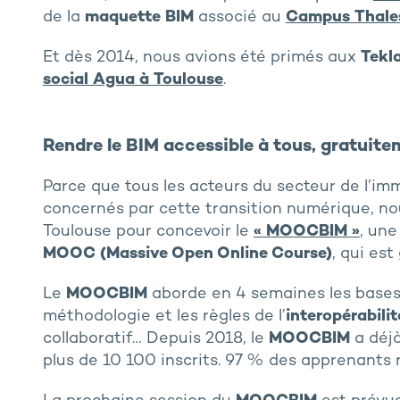
de la
maquette BIM
associé au
Campus Thale
Et dès 2014, nous avions été primés aux
Tekl
social Agua à Toulouse
.
Rendre le BIM accessible à tous, gratui
Parce que tous les acteurs du secteur de l’imm
concernés par cette transition numérique, n
Toulouse pour concevoir le
« MOOCBIM »
, un
MOOC (Massive Open Online Course)
, qui est
Le
MOOCBIM
aborde en 4 semaines les base
méthodologie et les règles de l’
interopérabili
collaboratif… Depuis 2018, le
MOOCBIM
a déj
plus de 10 100 inscrits. 97 % des apprenant