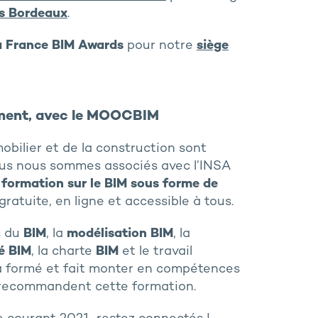
s Bordeaux
.
a France BIM Awards
pour notre
siège
tement, avec le MOOCBIM
obilier et de la construction sont
ous nous sommes associés avec l’INSA
e
formation sur le BIM sous forme de
 gratuite, en ligne et accessible à tous.
s du
BIM
, la
modélisation BIM
, la
té BIM
, la charte
BIM
et le travail
à formé et fait monter en compétences
s recommandent cette formation.