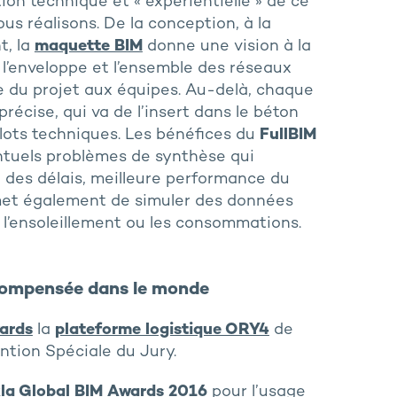
ion technique et « expérientielle » de ce
 réalisons. De la conception, à la
t, la
maquette BIM
donne une vision à la
, l’enveloppe et l’ensemble des réseaux
e du projet aux équipes. Au-delà, chaque
écise, qui va de l’insert dans le béton
lots techniques. Les bénéfices du
FullBIM
ntuels problèmes de synthèse qui
on des délais, meilleure performance du
et également de simuler des données
 l’ensoleillement ou les consommations.
écompensée dans le monde
ards
la
plateforme logistique ORY4
de
tion Spéciale du Jury.
la Global BIM Awards 2016
pour l’usage