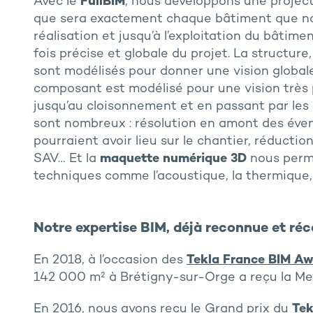
Avec le
FullBIM
, nous développons une project
que sera exactement chaque bâtiment que nous
réalisation et jusqu’à l’exploitation du bâtimen
fois précise et globale du projet. La structure
sont modélisés pour donner une vision global
composant est modélisé pour une vision très pr
jusqu’au cloisonnement et en passant par les 
sont nombreux : résolution en amont des éve
pourraient avoir lieu sur le chantier, réducti
SAV… Et la
maquette numérique 3D
nous perm
techniques comme l’acoustique, la thermique,
Notre expertise BIM, déjà reconnue et r
En 2018, à l’occasion des
Tekla France BIM Aw
142 000 m² à Brétigny-sur-Orge a reçu la Men
En 2016, nous avons reçu le Grand prix du
Tek