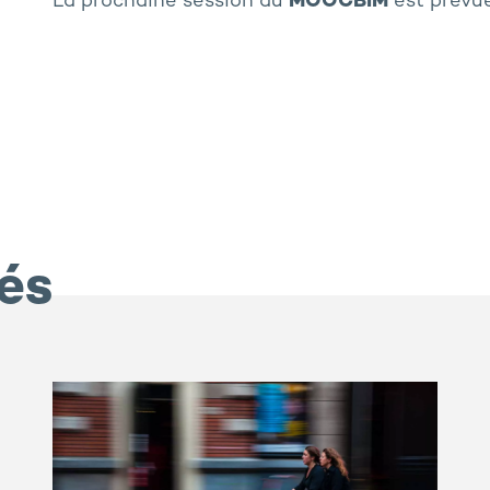
La prochaine session du
MOOCBIM
est prévue
iés