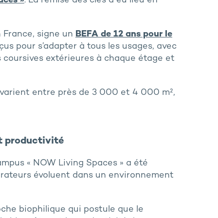
aces »
. La remise des clés a eu lieu en
n France, signe un
BEFA de 12 ans pour le
us pour s’adapter à tous les usages, avec
s coursives extérieures à chaque étage et
 varient entre près de 3 000 et 4 000 m²,
t productivité
Campus « NOW Living Spaces » a été
borateurs évoluent dans un environnement
he biophilique qui postule que le