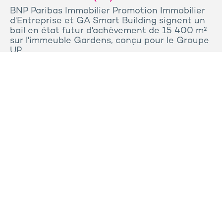
BNP Paribas Immobilier Promotion Immobilier
d'Entreprise et GA Smart Building signent un
bail en état futur d'achèvement de 15 400 m²
sur l'immeuble Gardens, conçu pour le Groupe
UP.
Tous les articles
Contactez-nous
Presse
Plan du site
Mentions légales
Politique de confidentialité et de cookies