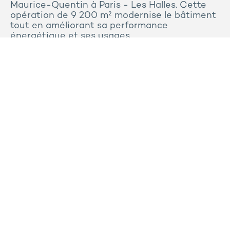
Maurice-Quentin à Paris - Les Halles. Cette
opération de 9 200 m² modernise le bâtiment
tout en améliorant sa performance
énergétique et ses usages.
Tous les articles
Contactez-nous
Presse
Plan du site
Mentions légales
Politique de confidentialité et de cookies