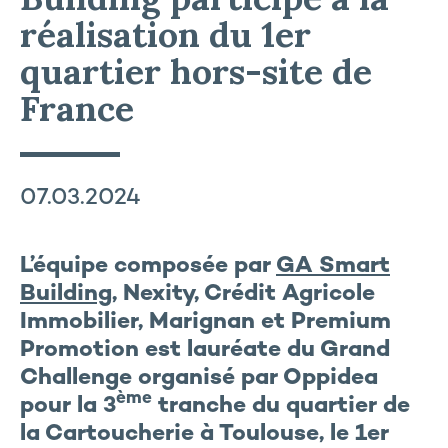
réalisation du 1er
quartier hors-site de
France
07.03.2024
L
’é
quipe composée par
GA Smart
Building
,
Nexity, Crédit Agricole
Immobilier, Marignan et Premium
Promotion
est lauréate du Grand
Challenge organisé par
Oppidea
ème
pour la 3
tranche du quartier de
la Cartoucherie
à Toulouse
,
le
1
er