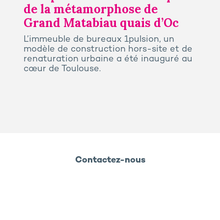
de la métamorphose de
Grand Matabiau quais d’Oc
L’immeuble de bureaux 1pulsion, un
modèle de construction hors-site et de
renaturation urbaine a été inauguré au
cœur de Toulouse.
Contactez-nous
entions légales
Politique de confidentialité et de cookies
Ossabois
Prega
Rooj by GA
GA Smart Building - 2026 - Groupe GA