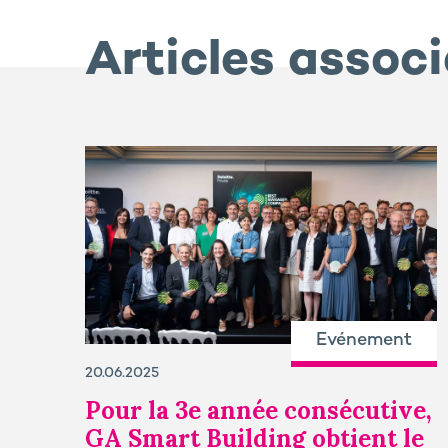
Articles assoc
Evénement
20.06.2025
Pour la 3e année consécutive,
GA Smart Building obtient le