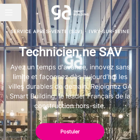
Partager la page
MENU CARRIÈRE
SERVICE APRÈS-VENTE (SAV)
·
IVRY-SUR-SEINE
Technicien.ne SAV
Ayez un temps d'avance, innovez sans
limite et façonnez dès aujourd’hui les
villes durables de demain. Rejoignez GA
Smart Building, le leader Français de la
construction hors-site.
Postuler