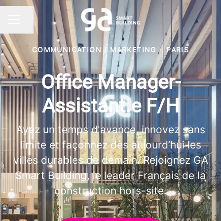
Partager la page
MENU CARRIÈRE
COMMUNICATION / MARKETING
·
PARIS
Office Manager-
Assistant.e F/H
Ayez un temps d'avance, innovez sans
limite et façonnez dès aujourd’hui les
villes durables de demain. Rejoignez GA
Smart Building, le leader Français de la
construction hors-site.