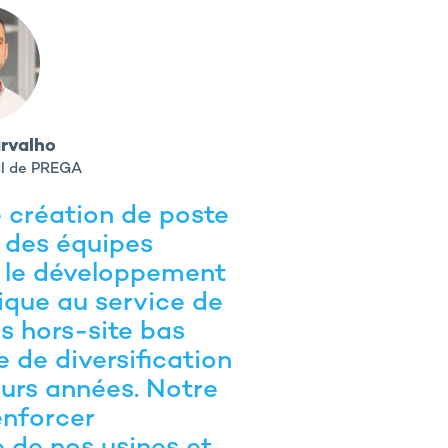
arvalho
al de PREGA
e création de poste
c des équipes
, le développement
nique au service de
s hors-site bas
e de diversification
urs années. Notre
enforcer