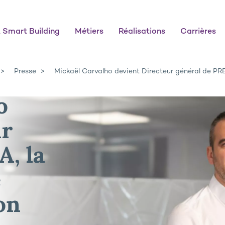
 Smart Building
Métiers
Réalisations
Carrières
Presse
Mickaël Carvalho devient Directeur général de PREG
o
ur
, la
e
on