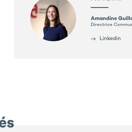
Amandine Guil
Directrice Commun
Linkedin
iés