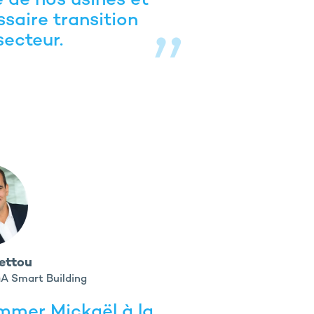
le de nos usines et
saire transition
secteur.
ettou
GA Smart Building
mmer Mickaël à la