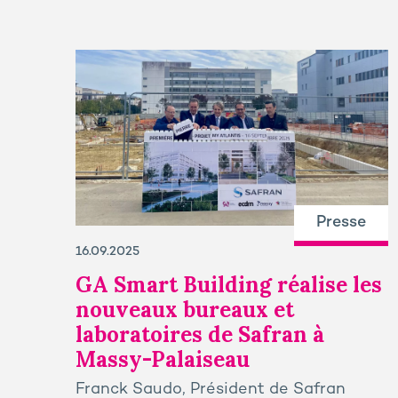
Presse
16.09.2025
GA Smart Building réalise les
nouveaux bureaux et
laboratoires de Safran à
Massy-Palaiseau
Franck Saudo, Président de Safran